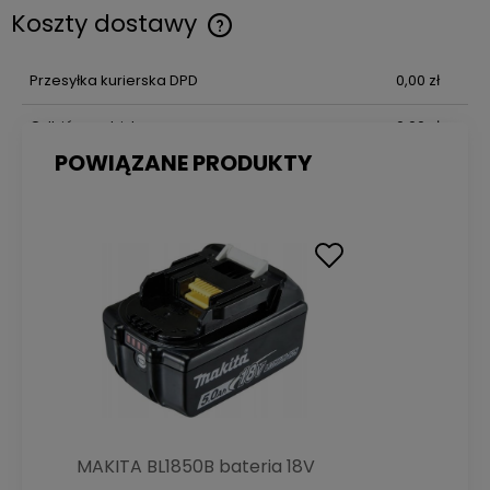
Koszty dostawy
Cena nie zawiera ewentualnych kosztów płatności
Przesyłka kurierska DPD
0,00 zł
Odbiór osobisty
0,00 zł
POWIĄZANE PRODUKTY
MAKITA BL1850B bateria 18V
5Ah akumulator