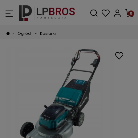
»
Ogród
»
Kosiarki