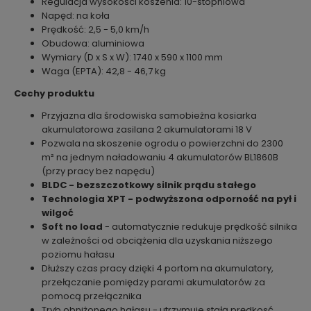
Regulacja wysokości koszenia: 10-stopniowa
Napęd: na koła
Prędkość: 2,5 - 5,0 km/h
Obudowa: aluminiowa
Wymiary (D x S x W): 1740 x 590 x 1100 mm
Waga (EPTA): 42,8 - 46,7 kg
Cechy produktu
Przyjazna dla środowiska samobieżna kosiarka
akumulatorowa zasilana 2 akumulatorami 18 V
Pozwala na skoszenie ogrodu o powierzchni do 2300
m² na jednym naładowaniu 4 akumulatorów BL1860B
(przy pracy bez napędu)
BLDC - bezszczotkowy silnik prądu stałego
Technologia XPT - podwyższona odporność na pył i
wilgoć
Soft no load
- automatycznie redukuje prędkość silnika
w zależności od obciążenia dla uzyskania niższego
poziomu hałasu
Dłuższy czas pracy dzięki 4 portom na akumulatory,
przełączanie pomiędzy parami akumulatorów za
pomocą przełącznika
Tryb obniżonego hałasu - utrzymuje stałą prędkosć