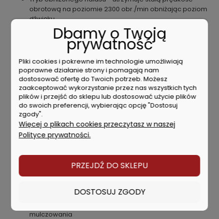
obrotową na poziomie 2300 obr./min obniżając poziom
dźwięku
Dbamy o Twoją
10-stopniowa centralna regulacja wysokości koszenia
ustawiana za pomocą dźwigni
prywatność
Klasa odporności na wodę IPX4
Wzmocniony uchwyt z łatwym dostępem do panelu
Pliki cookies i pokrewne im technologie umożliwiają
sterowania z włącznikiem głównym, włącznikiem trybu
poprawne działanie strony i pomagają nam
niskiego hałasu oraz wskaźnikiem naładowania
dostosować ofertę do Twoich potrzeb. Możesz
akumulatorów
zaakceptować wykorzystanie przez nas wszystkich tych
plików i przejść do sklepu lub dostosować użycie plików
2 - stopniowa regulacja wysokości uchwytu
do swoich preferencji, wybierając opcję "Dostosuj
3 - stopniowy wskaźnik poziomu naładowania
zgody".
akumulatora, osobny dla każdego z 4 akumulatorów
Więcej o plikach cookies przeczytasz w naszej
Obudowa wykonana z aluminium
Polityce prywatności.
Płynna regulacja prędkości za pomocą dźwigni
Koła na łożyskach kulkowych
Szerokie opony ułatwiające prowadzenie kosiarki po
PRZEJDŹ DO SKLEPU
grząskim lub pagórkowatym terenie
Kosz na trawę ze wskaźnikiem poziomu zapełnienia
Dźwignia blokady przed dziećmi
DOSTOSUJ ZGODY
3 funkcje: cięcie, zbieranie i mulczowanie
2 zębne ostrze przeznaczone zarówno do cięcia jak i
mulczowania