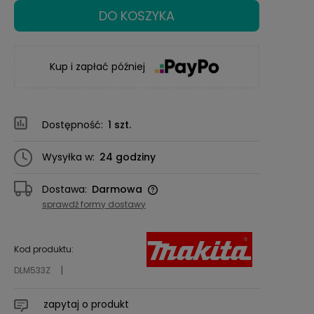
DO KOSZYKA
Kup i zapłać później
Dostępność:
1 szt.
Wysyłka w:
24 godziny
Dostawa:
Darmowa
Cena nie zawiera ewentualnych kosztów
sprawdź formy dostawy
płatności
Kod produktu:
DLM533Z
zapytaj o produkt