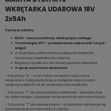
WKRĘTARKA UDAROWA 18V
2x5Ah
Cechy produktu
BLDC - bezszczotkowy silnik prądu stałego
Technologia XPT - podwyższona odporność na pył i
wilgoć
4-stopniowy elektroniczny przełącznik prędkości
obrotowej i częstotliwości udarów
Regulacja prędkości obrotowej spustem włącznika
4 opcje asystenta wkręcania:
- Tryb pracy "A" - w tym trybie narzędzie rozpoczyna
wkręcanie z małą prędkością, a następnie włącza udar i
zwiększa prędkość aż do uzyskania max. prędkości
- Tryb pracy "T" dla grubej blachy metalowej - specjalny tryb
do optymalnego i szybkiego wkręcania śrub samowiercących
- Tryb pracy "T" dla cienkiej blachy - urządzenie zatrzymuje się
automatycznie po wykonaniu 3 udarów