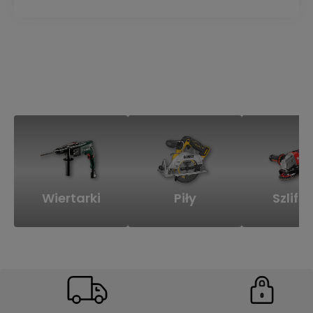
Wiertarki
Piły
Szlifie