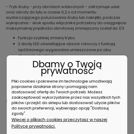
- Tryb śruby - przy obrotach wstecznych - zatrzymuje udar
oraz obroty do tyłu w czasie 0,2 s od momentu
wystarczającego poluzowania śruby lub nakrętki, podczas
wykręcania - skok spustu włącznika potrzebny do osiągnięcia
maksymalnej prędkości obrotowej zmniejszony został do 1/3
Funkcja szybkiej zmiany trybu
2 diody LED oświetlające obszar roboczy z funkcją
opóźnionego wygaszania umieszczone po obu
stronach obudowy
Dbamy o Twoją
Maksymalny moment obrotowy - 180 Nm
prywatność
Ergonomicznie zaprojektowany uchwyt pokryty
elastomerem
Dostarczana w walizce systemowej MAKPAC z 2
Pliki cookies i pokrewne im technologie umożliwiają
akumulatorami BL1850B (18 V / 5,0 Ah) i ładowarką
poprawne działanie strony i pomagają nam
DC18RC
dostosować ofertę do Twoich potrzeb. Możesz
zaakceptować wykorzystanie przez nas wszystkich tych
Specyfikacja techniczna
plików i przejść do sklepu lub dostosować użycie plików
do swoich preferencji, wybierając opcję "Dostosuj
Napięcie zasilania: 18 V
zgody".
Typ akumulatorów: Li-ion
Więcej o plikach cookies przeczytasz w naszej
Obsługiwane akumulatory: 1,5 / 2,0 / 3,0 / 4,0 / 5,0 / 6,0
Polityce prywatności.
Ah