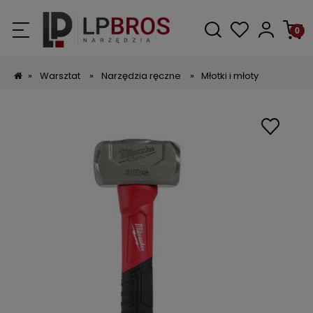
»
Warsztat
»
Narzędzia ręczne
»
Młotki i młoty