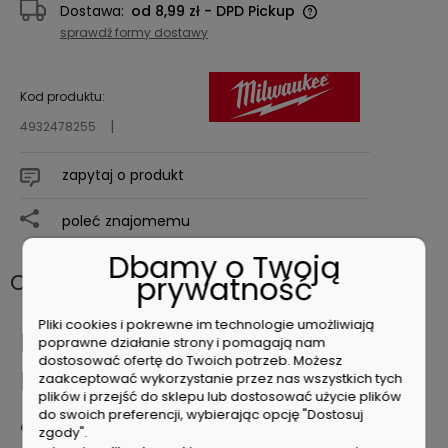
Dostawa:
od 8,99 zł
- DPD Pickup
Cena nie zawiera ewentualnych kosztów
sprawdź formy dostawy
płatności
Kod produktu:
4932478255
zapytaj o produkt
poleć znajomemu
Dbamy o Twoją
Opis
prywatność
Pliki cookies i pokrewne im technologie umożliwiają
MILWAUKEE 4932478255
poprawne działanie strony i pomagają nam
dostosować ofertę do Twoich potrzeb. Możesz
Młotek dwuobuchowy 1,36 kg
zaakceptować wykorzystanie przez nas wszystkich tych
plików i przejść do sklepu lub dostosować użycie plików
do swoich preferencji, wybierając opcję "Dostosuj
Cechy produktu
zgody".