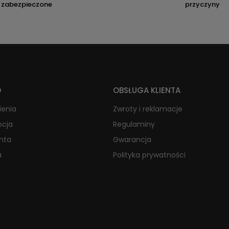
zabezpieczone
przyczyny
O
OBSŁUGA KLIENTA
ienia
Zwroty i reklamacje
ocja
Regulaminy
onta
Gwarancja
a
Polityka prywatności