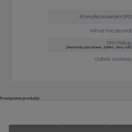
Cena nie zawiera ewentualny
kosztów płatności
Przesyłka kurierska DPD
InPost Paczkomat
DPD Pickup
(Automaty paczkowe , Żabka , Dino, Lidl)
Odbiór osobisty
Powiązane produkty