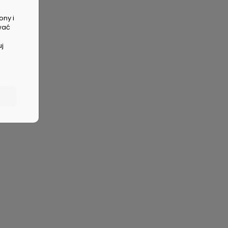
ony i
wać
uj