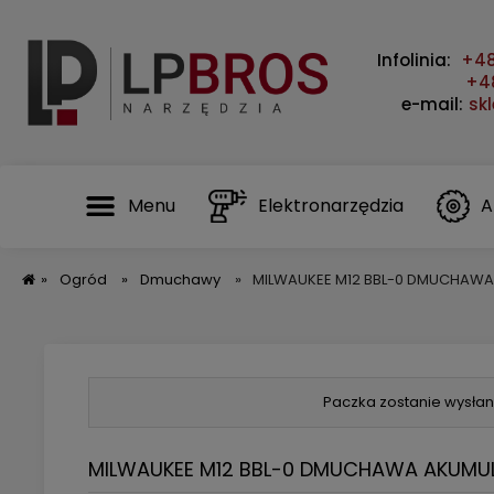
Infolinia:
+48
+48
e-mail:
sk
Menu
Elektronarzędzia
A
»
Ogród
»
Dmuchawy
»
MILWAUKEE M12 BBL-0 DMUCHAW
Paczka zostanie wysłan
MILWAUKEE M12 BBL-0 DMUCHAWA AKUMU