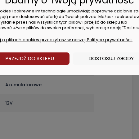
Dbamy o Twoją prywatność
2 B2)
cookies i pokrewne im technologie umożliwiają poprawne działanie str
arki
ają nam dostosować ofertę do Twoich potrzeb. Możesz zaakcepto
ystanie przez nas wszystkich tych plików i przejść do sklepu lub
ować użycie plików do swoich preferencji, wybierając opcję "Dostos
.
 o plikach cookies przeczytasz w naszej Polityce prywatności.
PRZEJDŹ DO SKLEPU
DOSTOSUJ ZGODY
e
Body (bez akumulatorów)
e
Akumulatorowe
a
12V