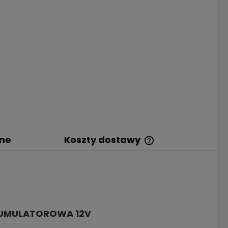
zne
Koszty dostawy
Cena nie zawiera
ewentualnych kosz
płatności
KUMULATOROWA 12V