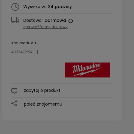
Wysyłka w:
24 godziny
Dostawa:
Darmowa
sprawdź formy dostawy
Cena nie zawiera ewentualnych
kosztów płatności
Kod produktu:
4933472214
zapytaj o produkt
tów
poleć znajomemu