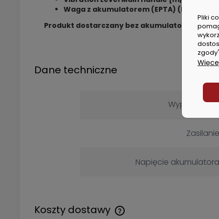
Waga z akumulatorem (EPTA) (kg):
1.9 (M1
Pliki 
Produkt dostarczany bez akumulatora i ładow
pomag
wykorz
dostos
zgody"
Więcej
Dane techniczne
Wyposażeni
Zasilani
Napięcie akumulator
Koszty dostawy