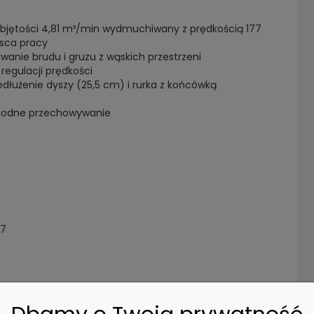
objętości 4,81 m³/min wydmuchiwany z prędkością 177
jsca pracy
nie brudu i gruzu z wąskich przestrzeni
regulacji prędkości
dłużenie dyszy (25,5 cm) i rurka z końcówką
ygodne przechowywanie
77
5