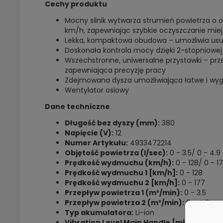
Cechy produktu
Mocny silnik wytwarza strumień powietrza o 
km/h, zapewniając szybkie oczyszczanie mie
Lekka, kompaktowa obudowa – umożliwia usuwa
Doskonała kontrola mocy dzięki 2-stopniowej 
Wszechstronne, uniwersalne przystawki – prze
zapewniająca precyzję pracy
Zdejmowana dysza umożliwiająca łatwe i w
Wentylator osiowy
Dane techniczne
Długość bez dyszy (mm):
380
Napięcie (V):
12
Numer Artykułu:
4933472214
Objętość powietrza (l/sec):
0 - 3.5/ 0 - 4.9
Prędkość wydmuchu (km/h):
0 - 128/ 0 - 1
Prędkość wydmuchu 1 [km/h]:
0 - 128
Prędkość wydmuchu 2 [km/h]:
0 - 177
Przepływ powietrza 1 (m³/min):
0 - 3.5
Przepływ powietrza 2 (m³/min):
0 - 4.9
Typ akumulatora:
Li-ion
Vibration Level Main Handle [m|s²]:
0,9 / 1,