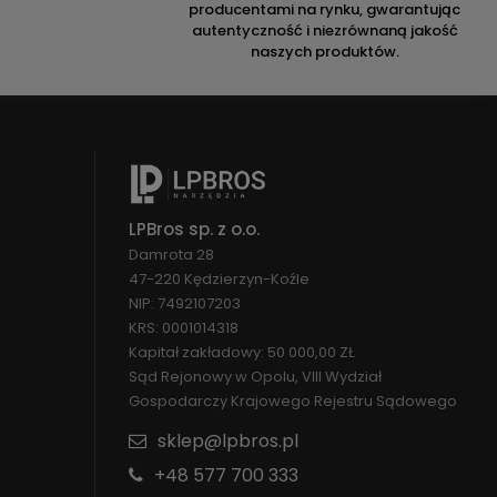
producentami na rynku, gwarantując
autentyczność i niezrównaną jakość
naszych produktów.
LPBros sp. z o.o.
Damrota 28
47-220 Kędzierzyn-Koźle
NIP: 7492107203
KRS: 0001014318
Kapitał zakładowy: 50 000,00 ZŁ
Sąd Rejonowy w Opolu, VIII Wydział
Gospodarczy Krajowego Rejestru Sądowego
sklep@lpbros.pl
+48 577 700 333