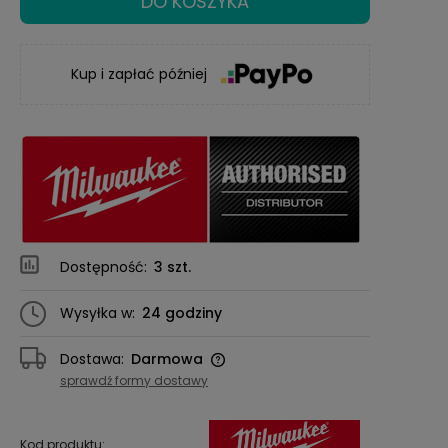
DO KOSZYKA
Kup i zapłać później
Dostępność:
3 szt.
Wysyłka w:
24 godziny
Dostawa:
Darmowa
Cena nie zawiera ewentualnych kosztów
sprawdź formy dostawy
płatności
Kod produktu: