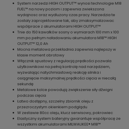
System narzedzi HIGH OUTPUT™ wynosi technologie M18
FUEL™ na nowy poziom i zapewnia zwiekszona
wydajnosc oraz wydluzony czas pracy. Narzedzia te
zostaly zaprojektowane tak, aby zmaksymalizowac
wspólprace z akumulatorami HIGH OUTPUT™
Tnie do 150 kawałków sosny o wymiarach 100 mm x 100
mm po pełnym naładowaniu akumulatora M18™ HIGH
OUTPUT™ 12,0 Ah
Mocna metalowa przekładnia zapewnia najlepszy w
klasie moment obrotowy
Włącznik spustowy z regulacją prędkości pozwala
użytkownikowi na pełną kontrolę nad narzędziem,
wyzwalając natychmiastową reakcję silnika i
osiągnięcie maksymalnej prędkości cięcia w niecałą
sekundę
Metalowe kolce powodują zwiększenie siły dźwigni
podczas cięcia
Łatwo dostępny, szczelny zbiornik oleju z
przezroczystym okienkiem podglądu
W zestawie 80cc oleju, klucz serwisowy, pokrowiec
Elastyczny system bateryjny gwarantuje współpracę ze
wszystkimi akumulatorami MILWAUKEE® M18™