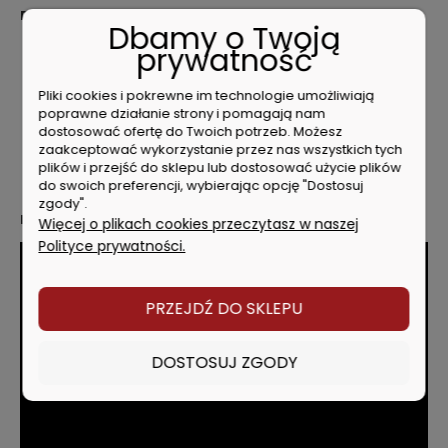
Dane techniczne
Dbamy o Twoją
Długość prowad. / łańcucha (cm) 35
prywatność
Napięcie (V) 18
Numer Artykułu 4933479678
Pliki cookies i pokrewne im technologie umożliwiają
Prędkość łańcucha (m/s) 12.4
poprawne działanie strony i pomagają nam
Typ akumulatora Li-ion
dostosować ofertę do Twoich potrzeb. Możesz
Waga z akumulatorem (EPTA) (kg) 6.4 (M18 HB12)
zaakceptować wykorzystanie przez nas wszystkich tych
plików i przejść do sklepu lub dostosować użycie plików
Wyposażenie standardowe: 80 cm3 oleju, narzędzie do
do swoich preferencji, wybierając opcję "Dostosuj
łańcucha, osłona
zgody".
Produkt dostarczany bez akumulatora i ładowarki
Więcej o plikach cookies przeczytasz w naszej
Polityce prywatności.
PRZEJDŹ DO SKLEPU
DOSTOSUJ ZGODY