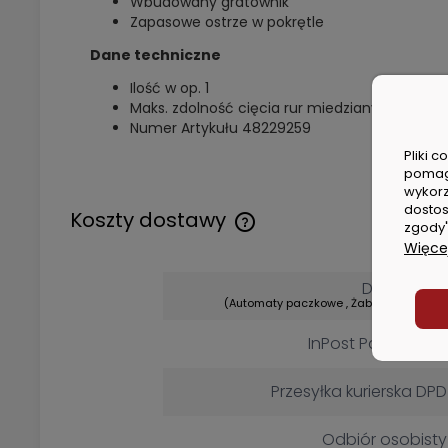
Wbudowany gratownik
Zapasowe ostrze w pokrętle
Dane techniczne
Ilość w op. 1
Maks. zdolność cięcia rur miedzianych (mm) 
Numer Artykułu 48229259
Pliki 
pomag
wykorz
dostos
Koszty dostawy
zgody"
Więcej
Cena nie zawiera ewentualny
kosztów płatności
DPD Pickup
(Automaty paczkowe , Żabka , Dino, Lidl)
InPost Paczkomat
Przesyłka kurierska DPD
Odbiór osobisty