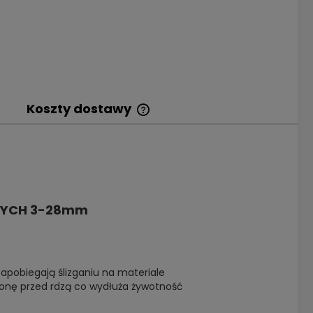
Koszty dostawy
Cena nie zawiera
ewentualnych kosztów
płatności
ANYCH 3-28mm
zapobiegają ślizganiu na materiale
ronę przed rdzą co wydłuża żywotność