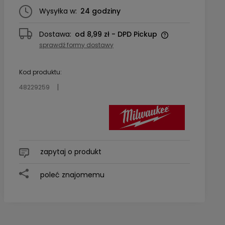
Wysyłka w:
24 godziny
Dostawa:
od 8,99 zł
- DPD Pickup
sprawdź formy dostawy
Cena nie zawiera ewentualnych
kosztów płatności
Kod produktu:
48229259
zapytaj o produkt
poleć znajomemu