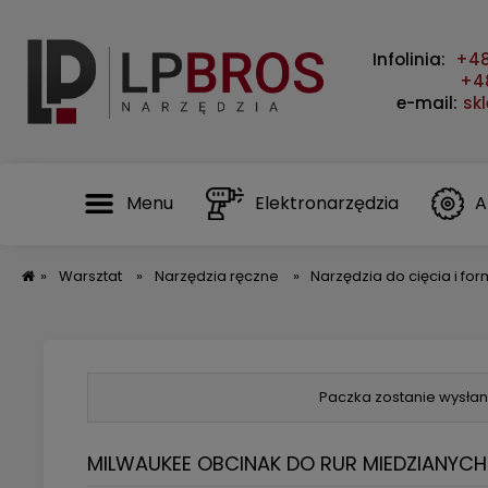
Infolinia:
+48
+48
e-mail:
sk
Menu
Elektronarzędzia
A
»
Warsztat
»
Narzędzia ręczne
»
Narzędzia do cięcia i f
Paczka zostanie wysłan
MILWAUKEE OBCINAK DO RUR MIEDZIANYC