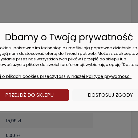
3 - 28
Dbamy o Twoją prywatność
cookies i pokrewne im technologie umożliwiają poprawne działanie str
ają nam dostosować ofertę do Twoich potrzeb. Możesz zaakcepto
ystanie przez nas wszystkich tych plików i przejść do sklepu lub
ować użycie plików do swoich preferencji, wybierając opcję "Dostos
.
 o plikach cookies przeczytasz w naszej Polityce prywatności.
ch
8,99 zł
PRZEJDŹ DO SKLEPU
DOSTOSUJ ZGODY
9,99 zł
15,99 zł
0,00 zł