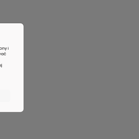
ony i
wać
uj