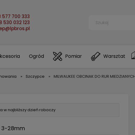
 577 700 333
 530 032 123
lep@lpbros.pl
kcesoria
Ogród
Pomiar
Warsztat
ormowania
»
Szczypce
»
MILWAUKEE OBCINAK DO RUR MIEDZIANY
a w najbliższy dzień roboczy
H 3-28mm