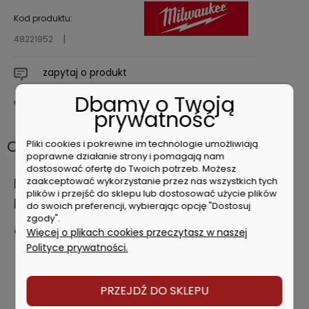
Kod produktu:
48221952
zapytaj o produkt
Dbamy o Twoją
poleć znajomemu
prywatność
Opis
Pliki cookies i pokrewne im technologie umożliwiają
poprawne działanie strony i pomagają nam
dostosować ofertę do Twoich potrzeb. Możesz
zaakceptować wykorzystanie przez nas wszystkich tych
MILWAUKEE WYMIENNE OSTRZA DO
plików i przejść do sklepu lub dostosować użycie plików
NOŻYKÓW 50szt
do swoich preferencji, wybierając opcję "Dostosuj
zgody".
Charakterystyka produktu
Więcej o plikach cookies przeczytasz w naszej
Polityce prywatności.
Specjalna stal dla zwiększenia żywtoniości
Optymalna geometria ostrzy do maksymalnej
agresywności
PRZEJDŹ DO SKLEPU
Dodatkowo szlifowane ostrza dla czystego cięcia
Poręczne opakowanie dla ochrony brzeszczotów przed