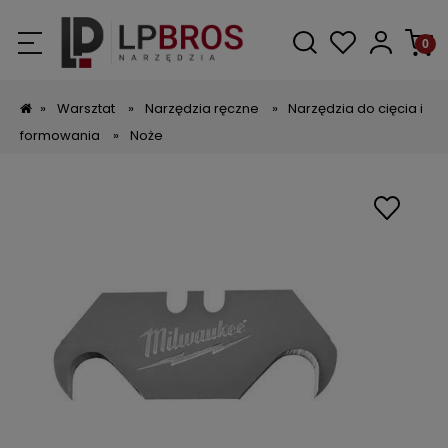
»
Warsztat
»
Narzędzia ręczne
»
Narzędzia do cięcia i
formowania
»
Noże