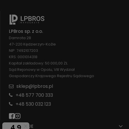
LPBros sp. z o.o.
Damrota 28
47-220 Kędzierzyn-Koźle
NIP: 7492107203
KRS: 0001014318
Kapitał zakładowy: 50 000,00 ZŁ
Sąd Rejonowy w Opolu, VIII Wydział
Gospodarczy Krajowego Rejestru Sądowego
sklep@lpbros.pl
+48 577 700 333
+48 530 032 123
INFORMACJE