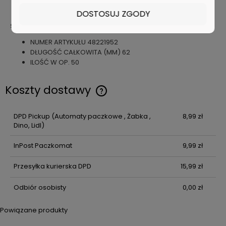
uszkodzeniem
DOSTOSUJ ZGODY
Specyfikacja techniczna
NUMER ARTYKUŁU
48221952
DŁUGOŚĆ CAŁKOWITA (MM)
62
ILOŚĆ W OP.
50
Koszty dostawy
Cena nie zawiera ewentualnych kosztów płatności
DPD Pickup
(Automaty paczkowe , Żabka ,
8,99 zł
Dino, Lidl)
InPost Paczkomat
9,99 zł
Przesyłka kurierska DPD
15,99 zł
Odbiór osobisty
0,00 zł
Powiązane produkty