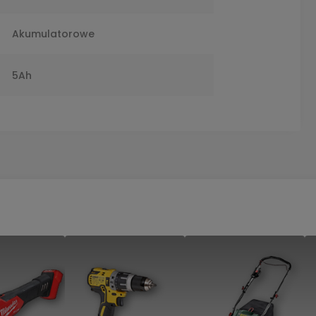
e
Akumulatorowe
a
5Ah