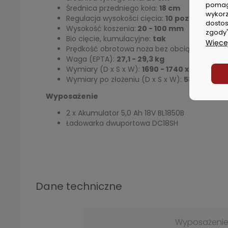
pomag
Średnica przedniego koła:
18 cm
wykorz
Regulacja wysokości cięcia:
10 pozycji
dostos
Wysokość koszenia:
20 - 100 mm
zgody"
Bio cięcie, kumulacyjne:
tak
Więcej
Prędkość obrotowa noża bez obciążenia:
3100
Waga (EPTA):
27,1 - 29,3 kg
Wymiary (D x S x W):
1690 - 1740 x 530 x 93
Wymiary po złożeniu (D x S x W):
580 x 530 
Wyposażenie
2 x Akumulator 5,0 Ah 18V BL1850B
Ładowarka dwuportowa DC18SH
Dane techniczne
Wyposażeni