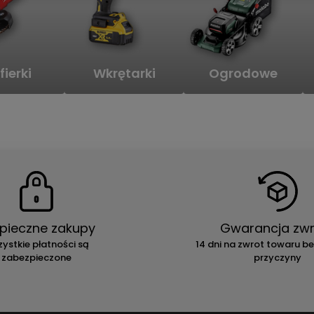
fierki
Wkrętarki
Ogrodowe
pieczne zakupy
Gwarancja zwr
ystkie płatności są
14 dni na zwrot towaru b
zabezpieczone
przyczyny