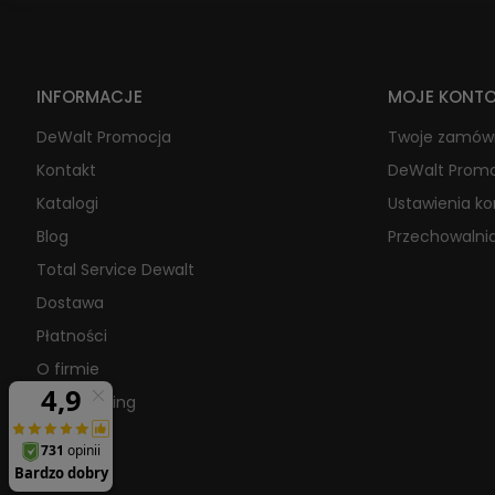
INFORMACJE
MOJE KONT
DeWalt Promocja
Twoje zamów
Kontakt
DeWalt Prom
Katalogi
Ustawienia k
Blog
Przechowalni
Total Service Dewalt
Dostawa
Płatności
O firmie
Raty/Leasing