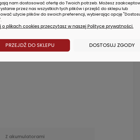
ają nam dostosować ofertę do Twoich potrzeb. Możesz zaakcepto
ystanie przez nas wszystkich tych plików i przejść do sklepu lub
ować użycie plików do swoich preferencji, wybierając opcję "Dostos
.
 o plikach cookies przeczytasz w naszej Polityce prywatności.
 min⁻¹
0 - 1060 mm
PRZEJDŹ DO SKLEPU
DOSTOSUJ ZGODY
x 870 mm
e
Z akumulatorami