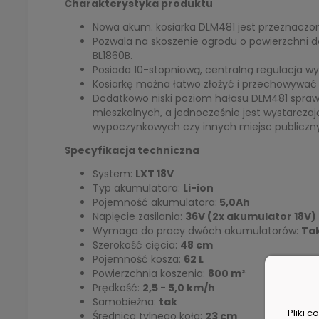
Charakterystyka produktu
Nowa akum. kosiarka DLM481 jest przeznacz
Pozwala na skoszenie ogrodu o powierzchni
BL1860B.
Posiada 10-stopniową, centralną regulacja w
Kosiarkę można łatwo złożyć i przechowywać 
Dodatkowo niski poziom hałasu DLM481 sprawia
mieszkalnych, a jednocześnie jest wystarcza
wypoczynkowych czy innych miejsc publiczn
Specyfikacja techniczna
System:
LXT 18V
Typ akumulatora:
Li-ion
Pojemność akumulatora:
5,0Ah
Napięcie zasilania:
36V (2x akumulator 18V)
Wymaga do pracy dwóch akumulatorów:
Ta
Szerokość cięcia:
48 cm
Pojemność kosza:
62 L
Powierzchnia koszenia:
800 m²
Prędkość:
2,5 - 5,0 km/h
Samobieżna:
tak
Pliki 
Średnica tylnego koła:
23 cm