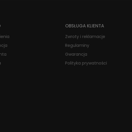
O
OBSŁUGA KLIENTA
ienia
Zwroty i reklamacje
ocja
Regulaminy
onta
Gwarancja
a
Polityka prywatności