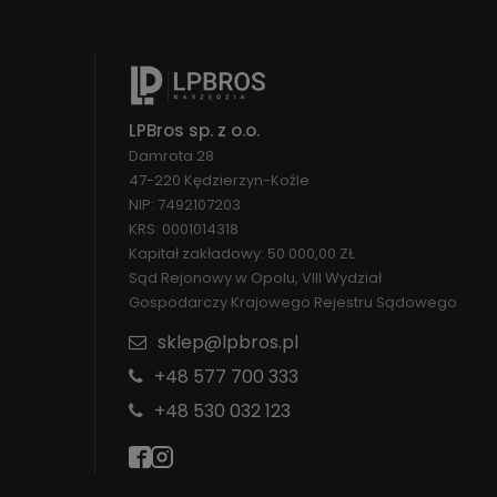
LPBros sp. z o.o.
Damrota 28
47-220 Kędzierzyn-Koźle
NIP: 7492107203
KRS: 0001014318
Kapitał zakładowy: 50 000,00 ZŁ
Sąd Rejonowy w Opolu, VIII Wydział
Gospodarczy Krajowego Rejestru Sądowego
sklep@lpbros.pl
+48 577 700 333
+48 530 032 123