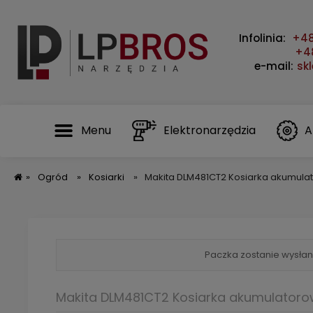
Infolinia:
+48
+48
e-mail:
sk
Menu
Elektronarzędzia
A
»
Ogród
»
Kosiarki
»
Makita DLM481CT2 Kosiarka akumulat
Paczka zostanie wysłan
Makita DLM481CT2 Kosiarka akumulatoro