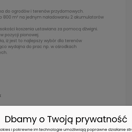
ona do ogrodów i terenów przydomowych.
 do 800 m² na jednym naładowaniu 2 akumulatorów
ysokości koszenia ustawiana za pomocą dźwigni.
w pozycji pionowej.
, iż jest to najlepszy wybór dla terenów
jąco wydajna do prac np. w ośrodkach
ych.
k
Dbamy o Twoją prywatność
cookies i pokrewne im technologie umożliwiają poprawne działanie str