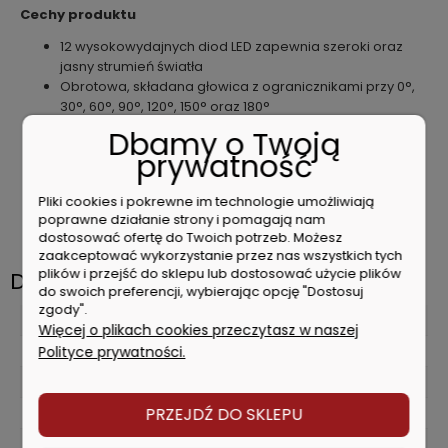
Cechy produktu
12 wysokowydajnych diod LED zapewnia szeroki oraz
jasny strumień światła
Obrotowa, składana głowica z ogranicznikami przy 0°,
30°, 60°, 90°, 120°, 150° oraz 180°
Kompaktowe rozmiary po złożeniu głowicy
Dbamy o Twoją
Długi czas świecenia - 22 h (6 LED, akumulator BL1830)
prywatność
Poręczny hak obracany o 360°
Przycisk wyboru trybu świecenia (pełna moc - 12 diod
Pliki cookies i pokrewne im technologie umożliwiają
LED oraz tryb 6 diod LED)
poprawne działanie strony i pomagają nam
Dostarczana bez walizki, akumulatorów i ładowarki
dostosować ofertę do Twoich potrzeb. Możesz
zaakceptować wykorzystanie przez nas wszystkich tych
plików i przejść do sklepu lub dostosować użycie plików
Dane techniczne
do swoich preferencji, wybierając opcję "Dostosuj
zgody".
Wyposażenie
Więcej o plikach cookies przeczytasz w naszej
Body (bez akumulatorów)
Polityce prywatności.
Zasilanie
PRZEJDŹ DO SKLEPU
Akumulatorowe
Napięcie akumulatora