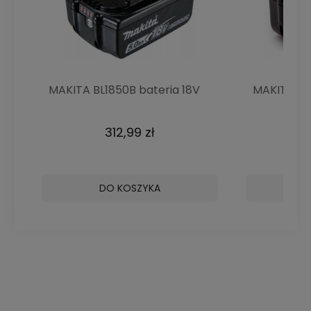
MAKITA BL1850B bateria 18V
MAKITA BL1
5Ah akumulator
3Ah akumul
312,99 zł
DO KOSZYKA
D