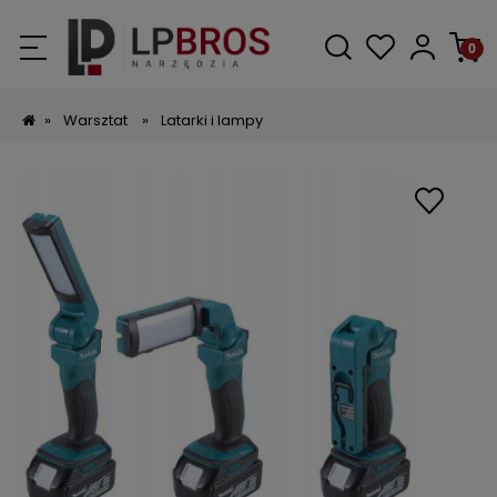
»
Warsztat
»
Latarki i lampy