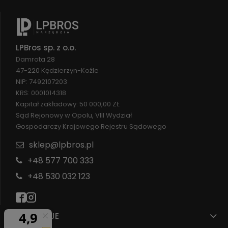
LPBros sp. z o.o.
Damrota 28
47-220 Kędzierzyn-Koźle
NIP: 7492107203
KRS: 0001014318
Kapitał zakładowy: 50 000,00 ZŁ
Sąd Rejonowy w Opolu, VIII Wydział
Gospodarczy Krajowego Rejestru Sądowego
sklep@lpbros.pl
+48 577 700 333
+48 530 032 123
INFORMACJE