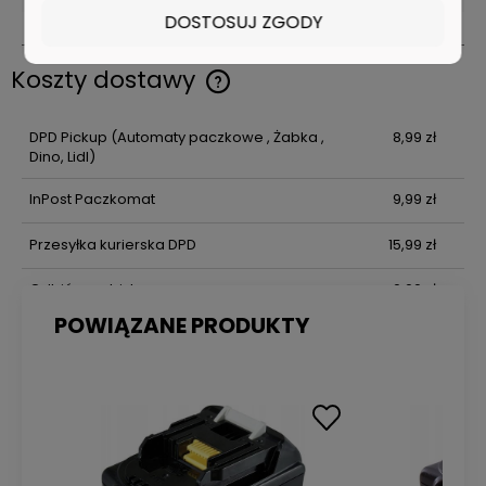
DOSTOSUJ ZGODY
14,4V
Koszty dostawy
Cena nie zawiera ewentualnych kosztów płatności
DPD Pickup
(Automaty paczkowe , Żabka ,
8,99 zł
Dino, Lidl)
InPost Paczkomat
9,99 zł
Przesyłka kurierska DPD
15,99 zł
Odbiór osobisty
0,00 zł
POWIĄZANE PRODUKTY