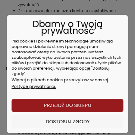
żywotność
2-stopniowa elektroniczna kontrola częstotliwości
udarów
Dbamy o Twoją
Maksymalny moment obrotowy - 210 Nm
prywatność
Dwie zintegrowane diody LED oświetlające obszar
roboczy z funkcją opóźnionego wygaszania
Nie współpracuje z akumulatorami BL1811G,
Pliki cookies i pokrewne im technologie umożliwiają
poprawne działanie strony i pomagają nam
BL1813G, BL1815G (bez elektroniki) oraz
dostosować ofertę do Twoich potrzeb. Możesz
akumulatorem BL1815 (18 V / 1,3 Ah)
zaakceptować wykorzystanie przez nas wszystkich tych
Dostarczany bez walizki, akumulatorów i ładowarki
plików i przejść do sklepu lub dostosować użycie plików
do swoich preferencji, wybierając opcję "Dostosuj
Dane techniczne:
zgody".
Napięcie zasilania: 18 V
Więcej o plikach cookies przeczytasz w naszej
Typ akumulatorów: Li-ion
Polityce prywatności.
Obsługiwane akumulatory: 1,5 / 2,0 / 3,0 / 4,0 / 5,0 / 6,0
Ah
Prędkość obr. na biegu jałowym:
bieg 1:
0 - 1300
PRZEJDŹ DO SKLEPU
obr./min,
bieg 2:
0 - 2400 obr./min
Częst. udarów na biegu jałowym:
bieg 1:
0 - 2000
/min,
bieg 2:
0 - 3600 /min
DOSTOSUJ ZGODY
Śruby standardowe: M8 - M16
Śruba o wys. wytrzym. na rozciąganie: M6 - M12