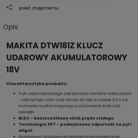
poleć znajomemu
Opis
MAKITA DTW181Z KLUCZ
UDAROWY AKUMULATOROWY
18V
Charakterystyka produktu:
Tryb automatycznego zatrzymania obrotów wstecznych
- zatrzymuje udar oraz obroty do tyłu w czasie 0,2 s od
momentu wystarczającego poluzowania śruby lub
nakrętki
BLDC - bezszczotkowy silnik prądu stałego
Technologia XPT - podwyższona odporność na pył i
wilgoć
Aluminiowa obudowa przekładni poprawiająca jej