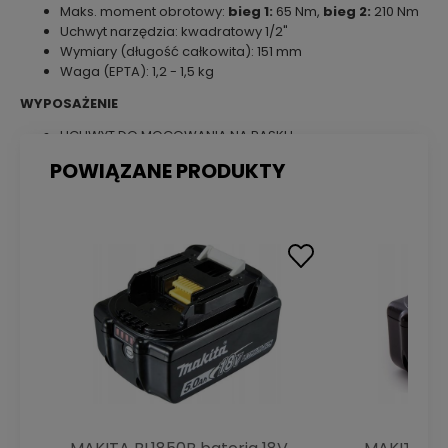
Maks. moment obrotowy:
bieg 1:
65 Nm,
bieg 2:
210 Nm
Uchwyt narzędzia: kwadratowy 1/2"
Wymiary (długość całkowita): 151 mm
Waga (EPTA): 1,2 - 1,5 kg
WYPOSAŻENIE
UCHWYT DO MOCOWANIA NA PASKU
POWIĄZANE PRODUKTY