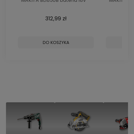
MAKITA BL1850B bateria 18V
MAKITA BL1
5Ah akumulator
3Ah akumul
312,99 zł
DO KOSZYKA
D