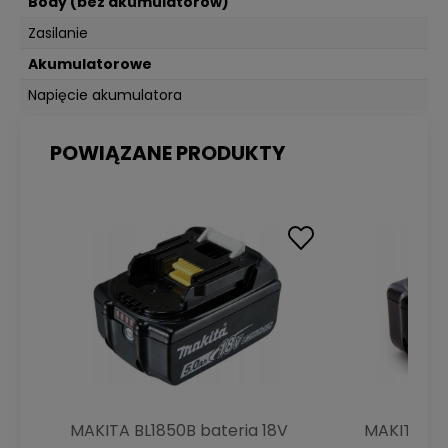
Body (bez akumulatorów)
Zasilanie
Akumulatorowe
Napięcie akumulatora
18V
POWIĄZANE PRODUKTY
MAKITA BL1850B bateria 18V
MAKITA BL1