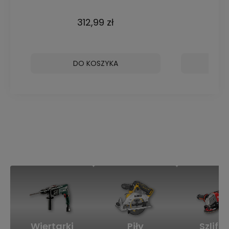
5Ah akumulator
3Ah akumul
312,99 zł
DO KOSZYKA
D
Wiertarki
Piły
Szlifie