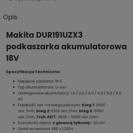
Opis
Makita DUR191UZX3
podkaszarka akumulatorowa
18V
Specyfikacja techniczna
Napięcie zasilania: 18 V
Typ akumulatorów: Li-ion
Obsługiwane akumulatory: 1,5 / 2,0 / 3,0 / 4,0 / 5,0 / 6,0
Ah
Prędkość obr. na biegu jałowym:
bieg 1:
3500
obr./min,
bieg 2:
5100 obr./min,
bieg 3:
6000
obr./min,
Tryb ADT:
3500 - 6000 obr./min
Szerokość cięcia:
z głowicą żyłkową-
30 cm
Gwint wrzeciona: M10 x 1,25LH