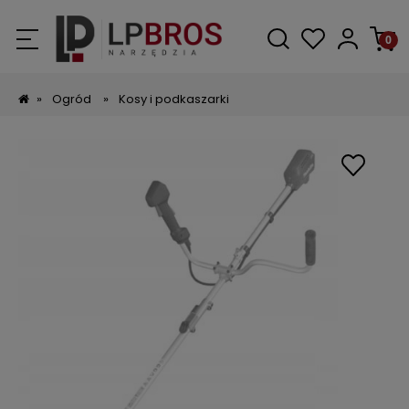
»
Ogród
»
Kosy i podkaszarki