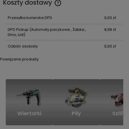
Koszty dostawy
Cena nie zawiera ewentualnych kosztów płatności
Przesyłka kurierska DPD
0,00 zł
DPD Pickup
(Automaty paczkowe , Żabka ,
8,99 zł
Dino, Lidl)
Odbiór osobisty
0,00 zł
Powiązane produkty
Wiertarki
Piły
Szlifie