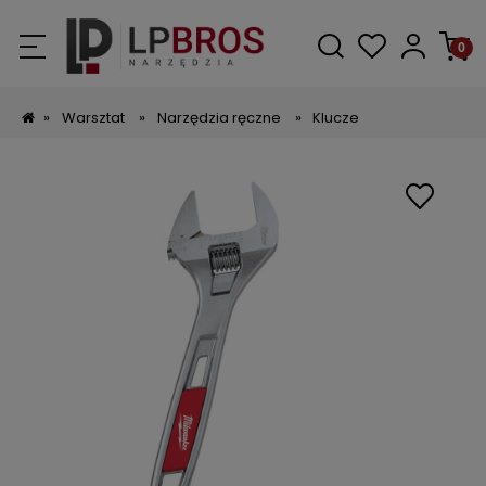
»
Warsztat
»
Narzędzia ręczne
»
Klucze