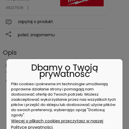
48227508
zapytaj o produkt
poleć znajomemu
Opis
Dbamy o Twoją
Milwaukee Klucz nastawny 8" 200mm
48227508
prywatność
Charakterystyka produktu
Pliki cookies i pokrewne im technologie umożliwiają
poprawne działanie strony i pomagają nam
Dokładna regulacja ustawienia klucza. Precyzyjny
dostosować ofertę do Twoich potrzeb. Możesz
mechanizm i niska tolerancja "luzu". Szczęki nie
zaakceptować wykorzystanie przez nas wszystkich tych
rozsuwają się podczas użytkowania
plików i przejść do sklepu lub dostosować użycie plików
Chromowana powierzchnia dla najlepszej ochrony
do swoich preferencji, wybierając opcję "Dostosuj
przed rdzą
zgody".
Ergonomiczny zaookrąglony uchwyt dla maksymalnego
Więcej o plikach cookies przeczytasz w naszej
komfortu użytkowania
Polityce prywatności.