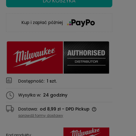
DO KOSZYKA
Kup i zapłać później
Dostępność:
1 szt.
Wysyłka w:
24 godziny
Dostawa:
od 8,99 zł
- DPD Pickup
Cena nie zawiera ewentualnych kosztów
sprawdź formy dostawy
płatności
Kod produktu: