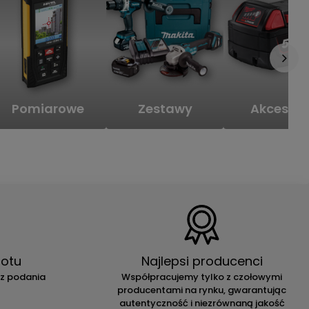
Pomiarowe
Zestawy
Akcesori
otu
Najlepsi producenci
ez podania
Współpracujemy tylko z czołowymi
producentami na rynku, gwarantując
autentyczność i niezrównaną jakość