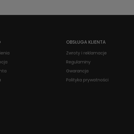
O
OBSŁUGA KLIENTA
ienia
Zwroty i reklamacje
ocja
Regulaminy
onta
Gwarancja
a
Polityka prywatności