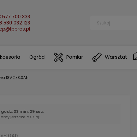
 577 700 333
 530 032 123
lep@lpbros.pl
kcesoria
Ogród
Pomiar
Warsztat
a 18V 2x8,0Ah
 godz.
33 min.
28 sec.
lemy jeszcze dzisiaj!
2x8,0Ah