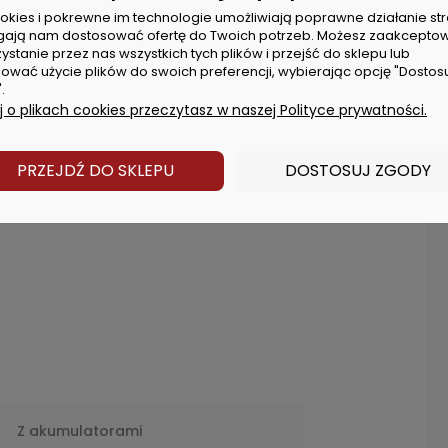
cookies i pokrewne im technologie umożliwiają poprawne działanie str
 HB8)
ają nam dostosować ofertę do Twoich potrzeb. Możesz zaakcepto
ystanie przez nas wszystkich tych plików i przejść do sklepu lub
ować użycie plików do swoich preferencji, wybierając opcję "Dostos
.
 o plikach cookies przeczytasz w naszej Polityce prywatności.
PRZEJDŹ DO SKLEPU
DOSTOSUJ ZGODY
e
Z akumulatorami