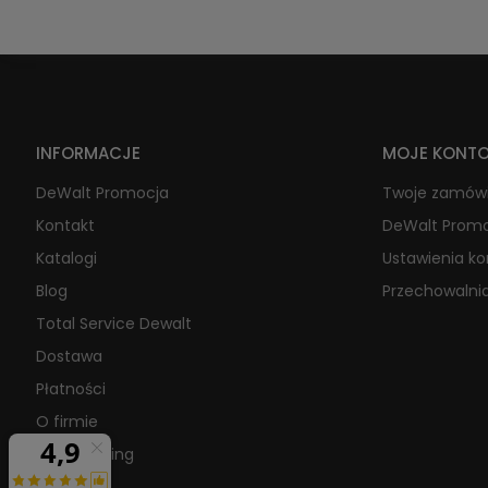
INFORMACJE
MOJE KONT
DeWalt Promocja
Twoje zamów
Kontakt
DeWalt Prom
Katalogi
Ustawienia k
Blog
Przechowalni
Total Service Dewalt
Dostawa
Płatności
O firmie
Raty/Leasing