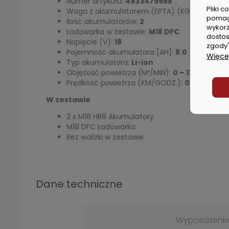
Numer artykułu:
4933479988
Pliki 
Waga z akumulatorem (EPTA) (KG):
5.9 (M18
pomag
Ilość akumulatorów:
2
wykorz
Ładowarka w zestawie:
M18 DFC
dostos
Napięcie (V):
18
zgody"
Pojemność akumulatora [AH]:
8.0
Więcej
Typ akumulatora:
Li-ion
Objętość powietrza (M³/MIN):
0 – 17
Prędkość powietrza (KM/GODZ.):
0 – 233
W zestawie
2 x M18 HB8 Akumulatory
M18 DFC Ładowarka
Bez walizki w zestawie
Dane techniczne
Wyposażeni