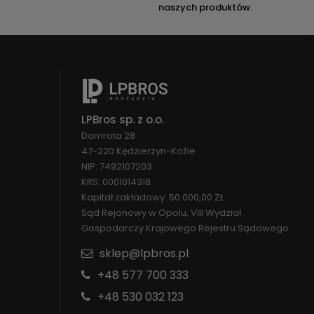
naszych produktów.
LPBros sp. z o.o.
Damrota 28
47-220 Kędzierzyn-Koźle
NIP: 7492107203
KRS: 0001014318
Kapitał zakładowy: 50 000,00 ZŁ
Sąd Rejonowy w Opolu, VIII Wydział
Gospodarczy Krajowego Rejestru Sądowego
sklep@lpbros.pl
+48 577 700 333
+48 530 032 123