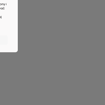
ony i
wać
uj