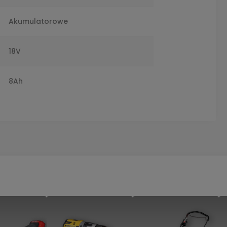
e
Akumulatorowe
a
18V
a
8Ah