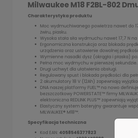
Milwaukee M18 F2BL-802 Dm
Charakterystyka produktu
Moc wydmuchiwanego powietrza nawet do 17 m³
żwiru, piasku.
Wysoka stała siła wydmuchu nawet 17,7 N n
Ergonomiczna konstrukcja oraz blokada prędk
urządzenia oraz ustawienie dowolnej prędkoś
Wymienne nasadki dysz (okrągła i płaska) p
Pełna moc wydmychu w pierwszej sekundzie.
Drugi uchwyt dla ułatwienia obsługi.
Regulowany spust i blokada prędkości dla pełn
2 akumulatory 18 V (12Ah) zapewniają wyjątk
DNA naszej platformy FUEL™ na nowo definiuj
bezszczotkowy POWERSTATE™ firmy MILWAUKEE®
elektroniczna REDLINK PLUS™ zapewniają wyjąt
Elastyczny system bateryjny gwarantuje wsp
MILWAUKEE®
M18™
.
Specyfikacja techniczna
Kod EAN:
4058546377823