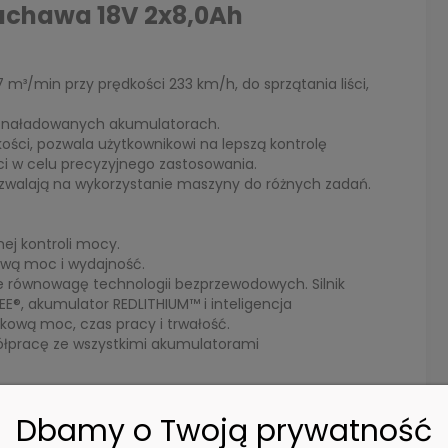
uchawa 18V 2x8,0Ah
/min przy prędkości 233 km/h, do sprzątania liści,
a naładowanych akumulatorach.
ości, pozwala użytkownikowi na lepszą kontrolę
ci w celu precyzyjnego zastosowania.
ozwalają na wykorzystanie maszyny do różnych zadań.
ej kontroli mocy.
ową moc i wydajność.
e równowagę technologii bezprzewodowych. Silnik
, akumulator REDLITHIUM™ i inteligencja
kową moc, czas pracy i trwałość.
ółpracę ze wszystkimi akumulatorami
Dbamy o Twoją prywatność