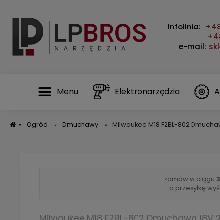
Infolinia:
+48
+48
e-mail:
sk
Menu
Elektronarzędzia
A
»
Ogród
»
Dmuchawy
»
Milwaukee M18 F2BL-802 Dmuchaw
zamów w ciągu
3
a przesyłkę wyś
Milwaukee M18 F2BL-802 Dmuchawa 18V 