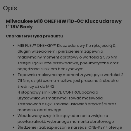
Opis
Milwaukee M18 ONEFHIWF1D-0C Klucz udarowy
1" 18V Body
Charakterystyka produktu
M18 FUEL™ ONE-KEY™ Klucz udarowy 1″ z rękojeścią D,
długim wrzecionem i pierścieniem zapewnia
maksymalny moment obrotowy o wartości 2 576 Nm
zastępując klucze przewodowe, pneumatyczne oraz
napędzane silnikiem benzynowym
Zapewnia maksymalny moment zrywający o wartości 2
711 Nm, dzięki czemu możliwa jest praca na śrubach o
średnicy aż do M42
4 stopniowy silnik DRIVE CONTROL pozwala
użytkownikowi zmaksymalizować możliwości
zastosowań dzięki zmianie ustawień prędkości oraz
momentu obrotowego
Wbudowany czujnik liczący uderzenia zwiększa
powtarzalność wybranego momentu obrotowego
Śledzenie i zabezpieczanie narzędzi ONE-KEY™ oferuje