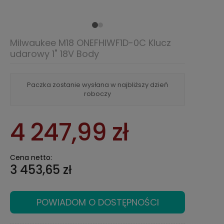
Milwaukee M18 ONEFHIWF1D-0C Klucz
udarowy 1" 18V Body
Paczka zostanie wysłana w najbliższy dzień
roboczy
4 247,99 zł
Cena netto:
3 453,65 zł
POWIADOM O DOSTĘPNOŚCI