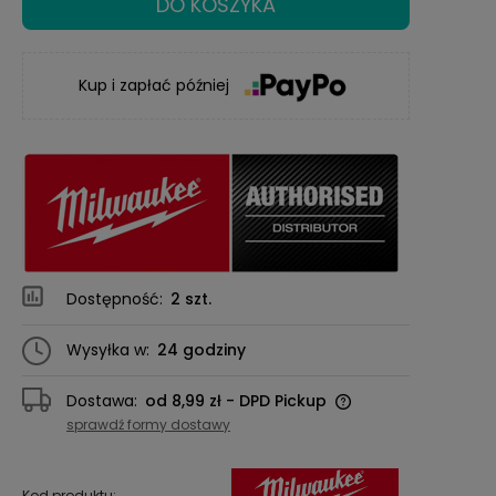
DO KOSZYKA
Kup i zapłać później
Dostępność:
2 szt.
Wysyłka w:
24 godziny
Dostawa:
od 8,99 zł
- DPD Pickup
Cena nie zawiera ewentualnych kosztów
sprawdź formy dostawy
płatności
Kod produktu: