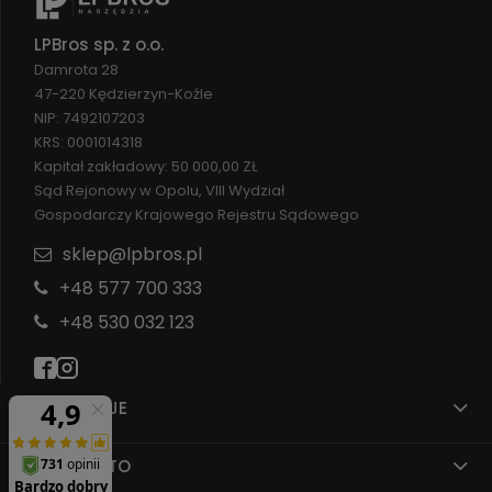
LPBros sp. z o.o.
Damrota 28
47-220 Kędzierzyn-Koźle
NIP: 7492107203
KRS: 0001014318
Kapitał zakładowy: 50 000,00 ZŁ
Sąd Rejonowy w Opolu, VIII Wydział
Gospodarczy Krajowego Rejestru Sądowego
sklep@lpbros.pl
+48 577 700 333
+48 530 032 123
INFORMACJE
MOJE KONTO