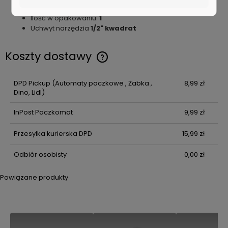
Długość całkowita (mm):
67
Ilość w opakowaniu:
1
Uchwyt narzędzia
1/2" kwadrat
Koszty dostawy
Cena nie zawiera ewentualnych kosztów płatności
DPD Pickup
(Automaty paczkowe , Żabka ,
8,99 zł
Dino, Lidl)
InPost Paczkomat
9,99 zł
Przesyłka kurierska DPD
15,99 zł
Odbiór osobisty
0,00 zł
Powiązane produkty