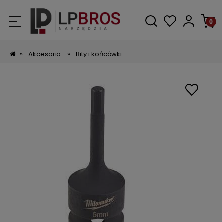
»
Akcesoria
»
Bity i końcówki