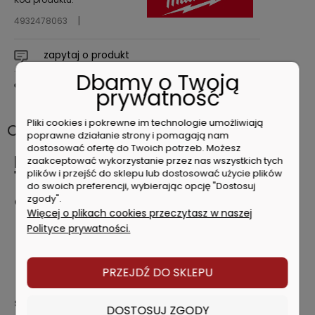
4932478063
zapytaj o produkt
Dbamy o Twoją
poleć znajomemu
prywatność
Pliki cookies i pokrewne im technologie umożliwiają
Opis
poprawne działanie strony i pomagają nam
dostosować ofertę do Twoich potrzeb. Możesz
Milwaukee Nasadka udarowa
zaakceptować wykorzystanie przez nas wszystkich tych
1/2" HEX5 4932478063
plików i przejść do sklepu lub dostosować użycie plików
do swoich preferencji, wybierając opcję "Dostosuj
zgody".
Charakterystyka produktu
Więcej o plikach cookies przeczytasz w naszej
Jednoczęściowa konstrukcja: bit HEX i nasadka ½″
Polityce prywatności.
kwadrat wg DIN 3121 / ISO 1174-2.
Odpowiednia w przypadku dokręcania większym
momentem obrotowym, pasuje bezpośrednio do
PRZEJDŹ DO SKLEPU
narzędzi udarowych ½″.
Specyfikacja techniczna
DOSTOSUJ ZGODY