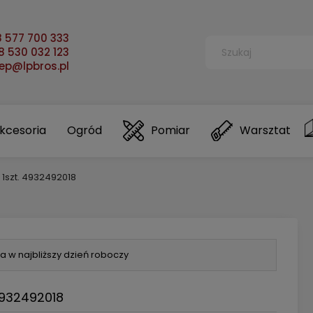
 577 700 333
 530 032 123
lep@lpbros.pl
kcesoria
Ogród
Pomiar
Warsztat
 1szt. 4932492018
a w najbliższy dzień roboczy
4932492018