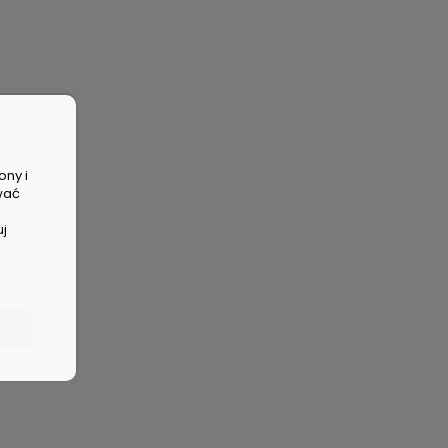
ony i
wać
uj