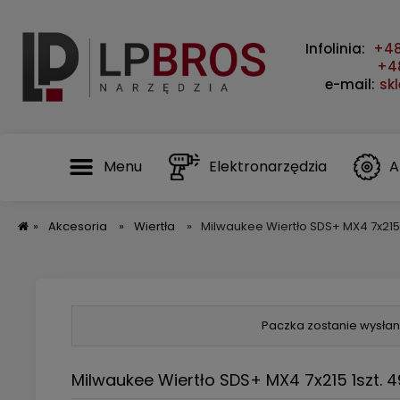
Infolinia:
+48
+48
e-mail:
sk
Menu
Elektronarzędzia
A
»
Akcesoria
»
Wiertła
»
Milwaukee Wiertło SDS+ MX4 7x215
Paczka zostanie wysłan
Milwaukee Wiertło SDS+ MX4 7x215 1szt. 