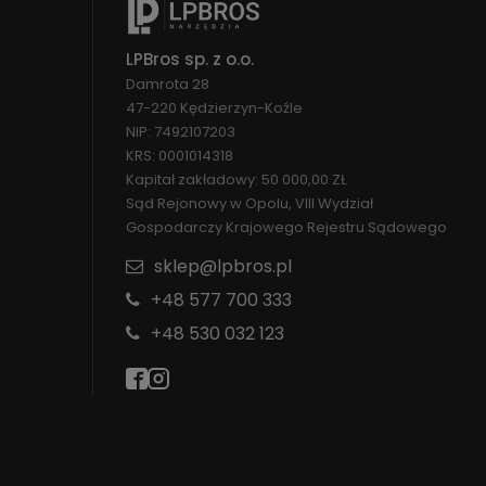
LPBros sp. z o.o.
Damrota 28
47-220 Kędzierzyn-Koźle
NIP: 7492107203
KRS: 0001014318
Kapitał zakładowy: 50 000,00 ZŁ
Sąd Rejonowy w Opolu, VIII Wydział
Gospodarczy Krajowego Rejestru Sądowego
sklep@lpbros.pl
+48 577 700 333
+48 530 032 123