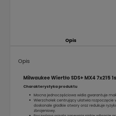
Opis
Opis
Milwaukee Wiertło SDS+ MX4 7x215 1
Charakterystyka produktu
Mocna jednoczęściowa widia gwarantuje ma
Wierzchołek centrujący ułatwia rozpoczęcie 
doskonale gładkie otwory oraz redukuje ryzyko
zbrojeniowy.
Poczwórna spirala zapewnia niskie wibracje ora