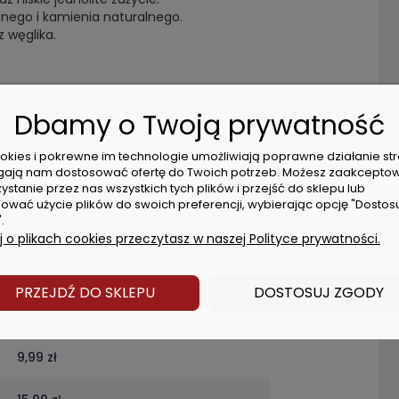
nego i kamienia naturalnego.
 węglika.
Dbamy o Twoją prywatność
cookies i pokrewne im technologie umożliwiają poprawne działanie str
ają nam dostosować ofertę do Twoich potrzeb. Możesz zaakcepto
ystanie przez nas wszystkich tych plików i przejść do sklepu lub
ować użycie plików do swoich preferencji, wybierając opcję "Dostos
.
 o plikach cookies przeczytasz w naszej Polityce prywatności.
ch
PRZEJDŹ DO SKLEPU
DOSTOSUJ ZGODY
8,99 zł
9,99 zł