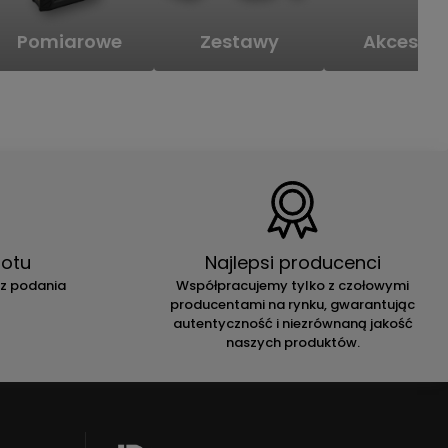
Pomiarowe
Zestawy
Akcesori
otu
Najlepsi producenci
ez podania
Współpracujemy tylko z czołowymi
producentami na rynku, gwarantując
autentyczność i niezrównaną jakość
naszych produktów.