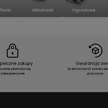
fierki
Wkrętarki
Ogrodowe
pieczne zakupy
Gwarancja zwr
ystkie płatności są
14 dni na zwrot towaru b
zabezpieczone
przyczyny