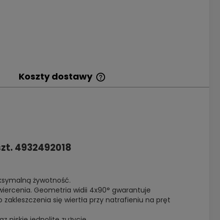
Koszty dostawy
Cena nie zawiera
ewentualnych kosztów
płatności
szt. 4932492018
ksymalną żywotność.
wiercenia. Geometria widii 4x90° gwarantuje
 zakleszczenia się wiertła przy natrafieniu na pręt
z niskie jednolite zużycie.