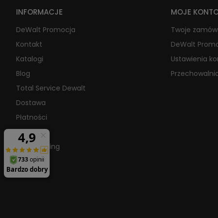
INFORMACJE
MOJE KONT
DeWalt Promocja
Twoje zamów
Kontakt
DeWalt Prom
Katalogi
Ustawienia k
Blog
Przechowalni
Total Service Dewalt
Dostawa
Płatności
O firmie
Raty/Leasing