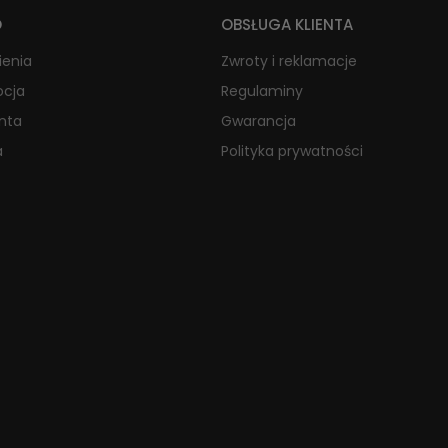
O
OBSŁUGA KLIENTA
ienia
Zwroty i reklamacje
ocja
Regulaminy
onta
Gwarancja
a
Polityka prywatności