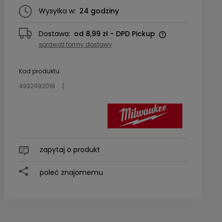
Wysyłka w:
24 godziny
Dostawa:
od 8,99 zł
- DPD Pickup
sprawdź formy dostawy
Cena nie zawiera ewentualnych
kosztów płatności
Kod produktu:
4932492018
zapytaj o produkt
poleć znajomemu