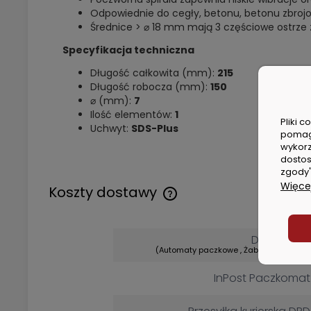
Odpowiednie do cegły, betonu, betonu zbrojo
Średnice > ⌀ 18 mm mają 3 częściowe ostrze z
Specyfikacja techniczna
Długość całkowita (mm):
215
Długość robocza (mm):
150
⌀ (mm):
7
Ilość elementów:
1
Pliki 
Uchwyt:
SDS-Plus
pomag
wykorz
dostos
zgody"
Więcej
Koszty dostawy
Cena nie zawiera ewentualny
kosztów płatności
DPD Pickup
(Automaty paczkowe , Żabka , Dino, Lidl)
InPost Paczkomat