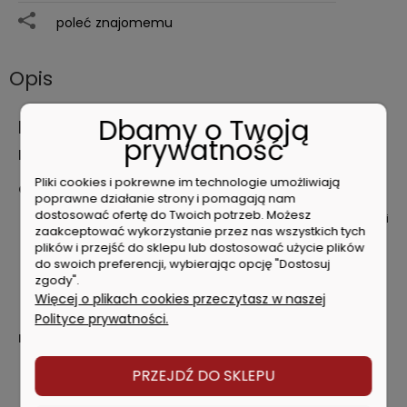
poleć znajomemu
Opis
Dbamy o Twoją
Milwaukee Zestaw do czyszczenia
prywatność
rynien 4932498512
Pliki cookies i pokrewne im technologie umożliwiają
CHARAKTERYSTYKA PRODUKTU:
poprawne działanie strony i pomagają nam
dostosować ofertę do Twoich potrzeb. Możesz
Przystawka do rynien z maksymalnie czterema złączami
zaakceptować wykorzystanie przez nas wszystkich tych
gwintowanymi i możliwością obrotu kolanka o 360°,
plików i przejść do sklepu lub dostosować użycie plików
zoptymalizowana pod kątem usuwania zanieczyszczeń
do swoich preferencji, wybierając opcję "Dostosuj
z rynien.
zgody".
Może być stosowany w następujących dmuchawach:
Więcej o plikach cookies przeczytasz w naszej
M18 FBLG3 i M18 F2BL.
Polityce prywatności.
DANE TECHNICZNE:
1x adapter do
M18 F2BL
PRZEJDŹ DO SKLEPU
1x adapter do
M18 FBLG3
4x rurki przedłużające