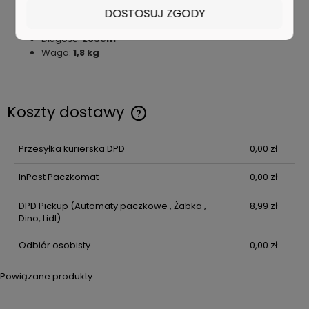
Dysza rynnowa
DOSTOSUJ ZGODY
2x Adaptery kolanka rynnowego 90°
Długość:
265cm
Waga:
1,8 kg
Koszty dostawy
Cena nie zawiera ewentualnych kosztów płatności
Przesyłka kurierska DPD
0,00 zł
InPost Paczkomat
0,00 zł
DPD Pickup
(Automaty paczkowe , Żabka ,
8,99 zł
Dino, Lidl)
Odbiór osobisty
0,00 zł
Powiązane produkty