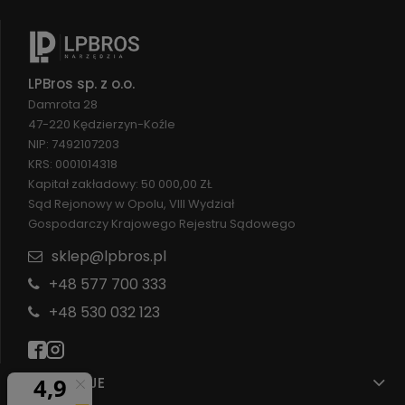
LPBros sp. z o.o.
Damrota 28
47-220 Kędzierzyn-Koźle
NIP: 7492107203
KRS: 0001014318
Kapitał zakładowy: 50 000,00 ZŁ
Sąd Rejonowy w Opolu, VIII Wydział
Gospodarczy Krajowego Rejestru Sądowego
sklep@lpbros.pl
+48 577 700 333
+48 530 032 123
INFORMACJE